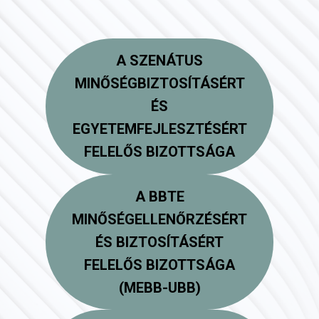
A SZENÁTUS
MINŐSÉGBIZTOSÍTÁSÉRT
ÉS
EGYETEMFEJLESZTÉSÉRT
FELELŐS BIZOTTSÁGA
A BBTE
MINŐSÉGELLENŐRZÉSÉRT
ÉS BIZTOSÍTÁSÉRT
FELELŐS BIZOTTSÁGA
(MEBB-UBB)