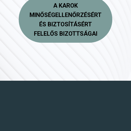
A KAROK
MINŐSÉGELLENŐRZÉSÉRT
ÉS BIZTOSÍTÁSÉRT
FELELŐS BIZOTTSÁGAI