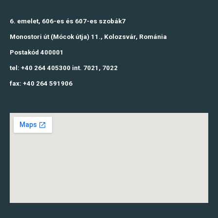
6. emelet, 606-es és 607-es szobák7
Monostori út (Mócok útja) 11., Kolozsvár, Románia
Postakód 400001
tel: +40 264 405300 int. 7021, 7022
fax: +40 264 591906